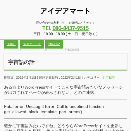
アイデアマート
問い合わせは無料です！お気軽にどうぞ！！
TEL
080-8437-9515
平日 10:00 - 18:00 [ 土・日・祝日除く ]
HOME
SEOニュース
対応日記
»
»
»
宇宙語の話
宇宙語の話
投稿日 : 2022年2月1日
最終更新日時 : 2022年2月1日
カテゴリー :
対応日記
ある方よりWordPressサイトでこんな宇宙語みたいなメッセージ
が出力されてページが表示されない、とのご連絡。
Fatal error: Uncaught Error: Call to undefined function
get_allowed_block_template_part_areas()
確かに宇宙語みたいですね。どうやらWordPressサイトを更新し