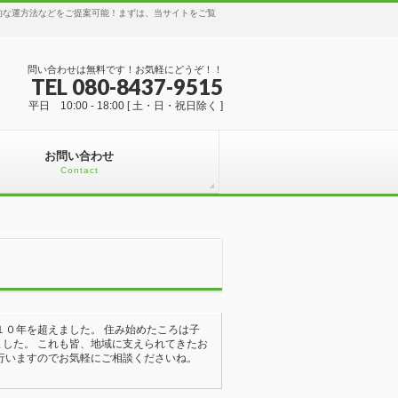
で実践的な運方法などをご提案可能！まずは、当サイトをご覧
問い合わせは無料です！お気軽にどうぞ！！
TEL 080-8437-9515
平日 10:00 - 18:00 [ 土・日・祝日除く ]
お問い合わせ
Contact
み始めて早１０年を超えました。 住み始め
く勢いにまで成長しました。 これも皆、
たホームページ作成の個人指導の出張も行いま
0-8437-9515 です。