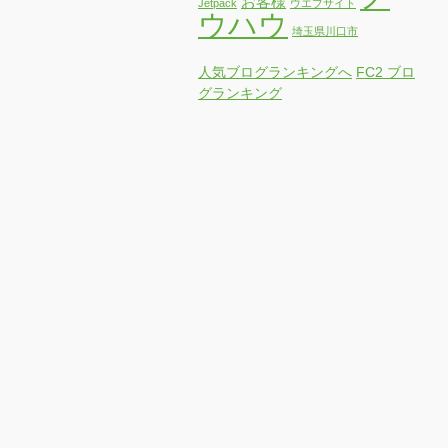
本日の生徒さんにはCSSをご案内しまし
た
今年の確定申告は、原則延長がないみた
いですね
タグクラウド
ノ
お客様
Jetpack
ウエブサイト
ウハウ
埼玉県川口市
人気ブログランキングへ
FC2 ブロ
グランキング