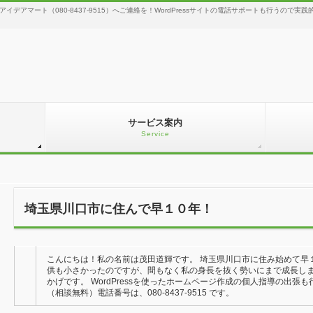
のアイデアマート（080-8437-9515）へご連絡を！WordPressサイトの電話サポートも行うの
サービス案内
Service
埼玉県川口市に住んで早１０年！
こんにちは！私の名前は茂田道輝です。 埼玉県川口市に住
たころは子供も小さかったのですが、間もなく私の身長を抜
地域に支えられてきたおかげです。 WordPressを使っ
すのでお気軽にご相談くださいね。 （相談無料）電話番号は、08