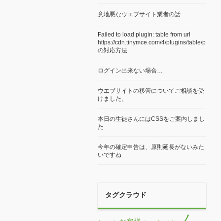
最近の投稿
MyASP メルマガ初回配信ガイド（初心
者向け）
WordPressでよく使われる専門用語
6月も戸建て投資の個別相談会を実施し
ます
戸建て投資の個別相談会を実施します。
意地悪なウエブサイト業者の話
Failed to load plugin: table from url
https://cdn.tinymce.com/4/plugins/table/plugi
の対応方法
ログイン出来ない場合…
ウエブサイトの移管についてご相談を受
けました。