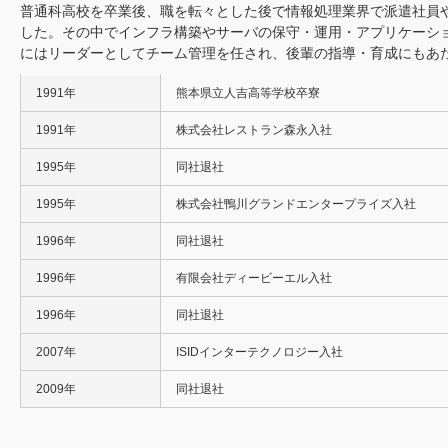
普通科高校を卒業後、職を転々とした後で情報処理業界で派遣社員や
した。その中でインフラ構築やサーバの保守・運用・アプリケーシ
にはリーダーとしてチーム管理を任され、後輩の指導・育成にもあ
1991年
熊本県立人吉高等学校卒寮
1991年
株式会社レストラン森永入社
1995年
同社退社
1995年
株式会社鴨川グランドエンタープライズ入社
1996年
同社退社
1996年
有限会社ディービーエル入社
n.min.js
1996年
同社退社
2007年
ISIDインターテクノロジー入社
2009年
同社退社