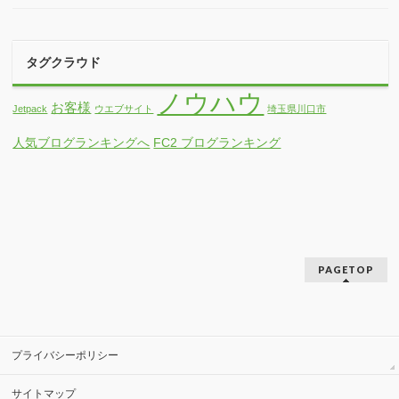
WordPressでよく使われる専門用語
6月も戸建て投資の個別相談会を実施します
戸建て投資の個別相談会を実施します。
意地悪なウエブサイト業者の話
Failed to load plugin: table from url
https://cdn.tinymce.com/4/plugins/table/plugin.min.js の対応方法
ログイン出来ない場合…
ウエブサイトの移管についてご相談を受けました。
本日の生徒さんにはCSSをご案内しました
今年の確定申告は、原則延長がないみたいですね