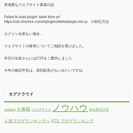
意地悪なウエブサイト業者の話
Failed to load plugin: table from url
https://cdn.tinymce.com/4/plugins/table/plugin.min.js の対応方法
ログイン出来ない場合…
ウエブサイトの移管についてご相談を受けました。
本日の生徒さんにはCSSをご案内しました
今年の確定申告は、原則延長がないみたいですね
タグクラウド
ノウハウ
お客様
Jetpack
ウエブサイト
埼玉県川口市
人気ブログランキングへ
FC2 ブログランキング