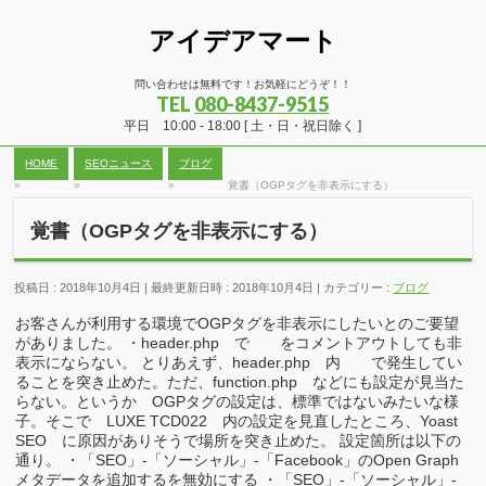
アイデアマート
問い合わせは無料です！お気軽にどうぞ！！
TEL
080-8437-9515
平日 10:00 - 18:00 [ 土・日・祝日除く ]
HOME
SEOニュース
ブログ
»
»
»
覚書（OGPタグを非表示にする）
覚書（OGPタグを非表示にする）
投稿日 : 2018年10月4日
最終更新日時 : 2018年10月4日
カテゴリー :
ブログ
お客さんが利用する環境でOGPタグを非表示にしたいとのご要望
がありました。 ・header.php で
をコメントアウトしても非
表示にならない。 とりあえず、header.php 内
で発生してい
ることを突き止めた。ただ、function.php などにも設定が見当た
らない。というか OGPタグの設定は、標準ではないみたいな様
子。そこで LUXE TCD022 内の設定を見直したところ、Yoast
SEO に原因がありそうで場所を突き止めた。 設定箇所は以下の
通り。 ・「SEO」-「ソーシャル」-「Facebook」のOpen Graph
メタデータを追加するを無効にする ・「SEO」-「ソーシャル」-