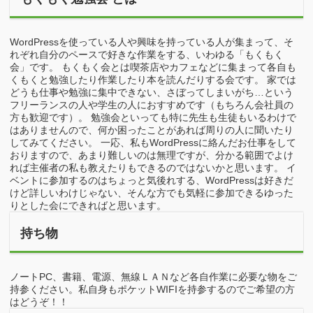
WordPressを使っている人や興味を持っている人が集まって、そ
れぞれ自分のペースで好きな作業をする、いわゆる「もくもく
会」です。 もくもく会とは喫茶店やカフェなどに集まって各自も
くもくと勉強したり作業したり本を読んだりする会です。 家では
どうも仕事や勉強に集中できない、さぼってしまいがち…という
フリーランスの人や学生の人におすすめです（もちろん会社員の
方も歓迎です）。 勉強会といっても特に先生も生徒もいるわけで
はありませんので、何か困ったことがあれば周りの人に聞いたり
してみてください。 一応、私もWordPressに絡んだお仕事をして
おりますので、あまり難しいのは無理ですが、分かる範囲でよけ
れば主催者の私も教えたりもできるのではないかと思います。 イ
ベントに参加するのはちょっと気後れする、WordPressは好きだ
けど詳しいわけじゃない、そんな方でも気軽に参加できるゆった
りとした会にできればと思います。
持ち物
ノートPC、書籍、電源、無線ＬＡＮなど各自作業に必要な物をご
持参ください。私自身もポケットWIFIを持参するのでご希望の方
はどうぞ！！