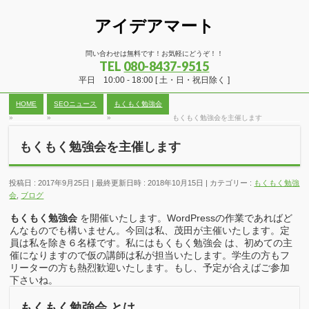
アイデアマート
問い合わせは無料です！お気軽にどうぞ！！
TEL
080-8437-9515
平日 10:00 - 18:00 [ 土・日・祝日除く ]
HOME
SEOニュース
もくもく勉強会
»
»
»
もくもく勉強会を主催します
もくもく勉強会を主催します
投稿日 : 2017年9月25日
最終更新日時 : 2018年10月15日
カテゴリー :
もくもく勉強
会
,
ブログ
もくもく勉強会
を開催いたします。WordPressの作業であればど
んなものでも構いません。今回は私、茂田が主催いたします。定
員は私を除き６名様です。私にはもくもく勉強会 は、初めての主
催になりますので仮の講師は私が担当いたします。学生の方もフ
リーターの方も熱烈歓迎いたします。もし、予定が合えばご参加
下さいね。
もくもく勉強会 とは