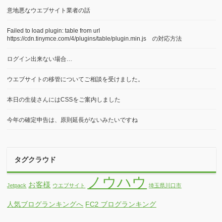
最近の投稿
MyASP メルマガ初回配信ガイド（初心者向け）
WordPressでよく使われる専門用語
6月も戸建て投資の個別相談会を実施します
戸建て投資の個別相談会を実施します。
意地悪なウエブサイト業者の話
Failed to load plugin: table from url
https://cdn.tinymce.com/4/plugins/table/plugin.min.js の対応方法
ログイン出来ない場合…
ウエブサイトの移管についてご相談を受けました。