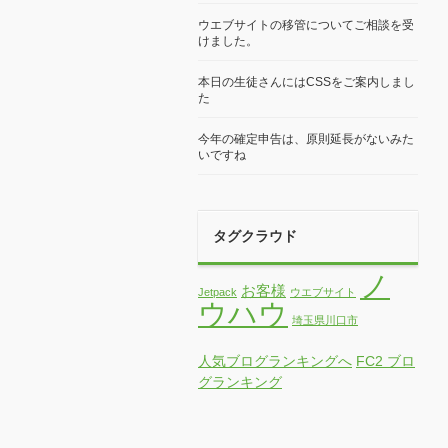
ウエブサイトの移管についてご相談を受
けました。
本日の生徒さんにはCSSをご案内しまし
た
今年の確定申告は、原則延長がないみた
いですね
タグクラウド
ノ
お客様
Jetpack
ウエブサイト
ウハウ
埼玉県川口市
人気ブログランキングへ
FC2 ブロ
グランキング