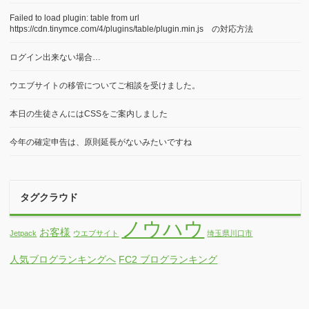
Failed to load plugin: table from url
https://cdn.tinymce.com/4/plugins/table/plugin.min.js の対応方法
ログイン出来ない場合…
ウエブサイトの移管についてご相談を受けました。
本日の生徒さんにはCSSをご案内しました
今年の確定申告は、原則延長がないみたいですね
タグクラウド
ノウハウ
お客様
Jetpack
ウエブサイト
埼玉県川口市
人気ブログランキングへ
FC2 ブログランキング